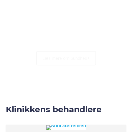
Vi samarbejder med Sundhed+. Med en Sundhed+
Kredit, kan du nemt og bekvemt dele betalingen for
dine sundhedsydelser op i mindre, overskuelige
bidder. Bliv medlem af Sundhed+ idag og få en kredit
på op til
50.000 kr.
, som du kan bruge på din sundhed.
Læs mere om Sundhed+
Klinikkens behandlere