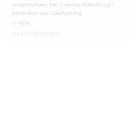
undermunden, inkl. 2 røntgenbilleder og 1
bedøvelse, inkl. dækfyldning
kr. 6038
Fra kr. 6.038 til 8.895
Del tandlægeregningen op
i små bidder
Hurtigt, sikkert og nemt med markedets bedste vilkår